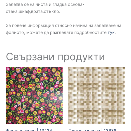
Залепва се на чиста и гладка основа-
стена,шкаф,врата,стъкло.
За повече информация относно начина на залепване на
фолиото, можете да разгледате подробностите
тук
.
Свързани продукти
Флорал черно | 13424
Плетка медена | 13688