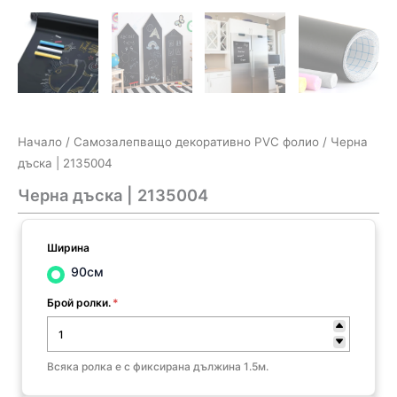
Начало
/
Самозалепващо декоративно PVC фолио
/ Черна
дъска | 2135004
Черна дъска | 2135004
Ширина
90см
Брой ролки.
*
Всяка ролка е с фиксирана дължина 1.5м.