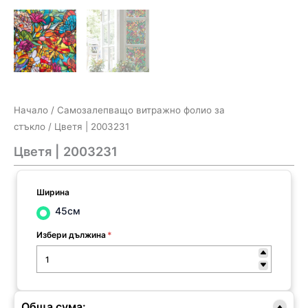
Начало
/
Самозалепващо витражно фолио за
стъкло
/ Цветя | 2003231
Цветя | 2003231
Ширина
45см
Избери дължина
*
Обща сума: