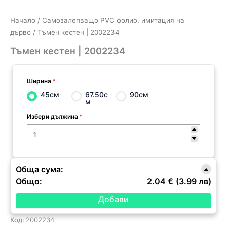
Начало
/
Самозалепващо PVC фолио, имитация на
дърво
/ Тъмен кестен | 2002234
Тъмен кестен | 2002234
Ширина
*
45см
67.50с
90см
м
Избери дължина
*
Обща сума:
Общо:
2.04 €
(3.99 лв)
Код:
2002234