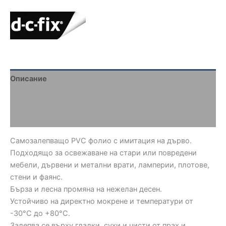
Описание
Brand
Отзиви (0)
Самозалепващо PVC фолио с имитация на дърво.
Подходящо за освежаване на стари или повредени
мебели, дървени и метални врати, ламперии, плотове,
стени и фаянс.
Бърза и лесна промяна на нежелан десен.
Устойчиво на директно мокрене и температури от
-30°C до +80°C.
Залепва се върху гладки, сухи и чисти от прах и