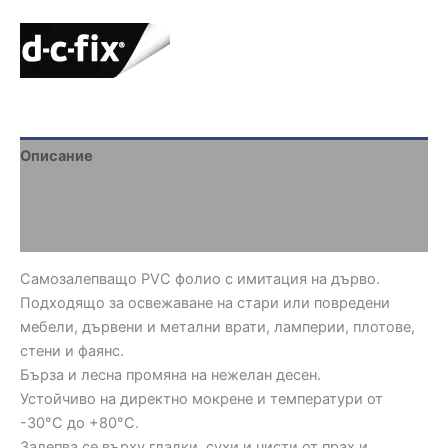
Описание
Brand
Отзиви (0)
Самозалепващо PVC фолио с имитация на дърво.
Подходящо за освежаване на стари или повредени
мебели, дървени и метални врати, ламперии, плотове,
стени и фаянс.
Бърза и лесна промяна на нежелан десен.
Устойчиво на директно мокрене и температури от
-30°C до +80°C.
Залепва се върху гладки, сухи и чисти от прах и