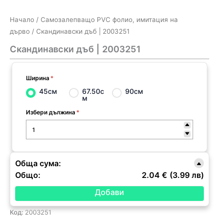
Начало
/
Самозалепващо PVC фолио, имитация на
дърво
/ Скандинавски дъб | 2003251
Скандинавски дъб | 2003251
Ширина
*
45см
67.50с
90см
м
Избери дължина
*
Обща сума:
Общо:
2.04 €
(3.99 лв)
Код:
2003251