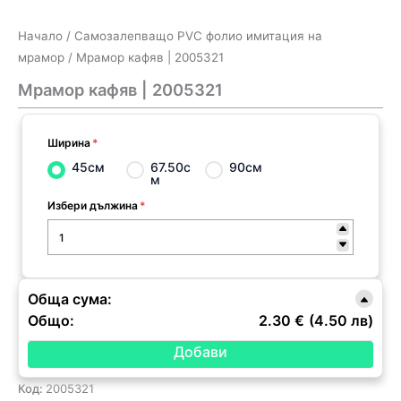
Начало
/
Самозалепващо PVC фолио имитация на
мрамор
/ Мрамор кафяв | 2005321
Мрамор кафяв | 2005321
Ширина
*
45см
67.50с
90см
м
Избери дължина
*
Обща сума:
Общо:
2.30 €
(4.50 лв)
Код:
2005321