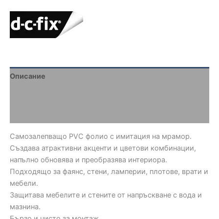
Описание
Brand
Отзиви (0)
Самозалепващо PVC фолио с имитация на мрамор.
Създава атрактивни акценти и цветови комбинации,
напълно обновява и преобразява интериора.
Подходящо за фаянс, стени, ламперии, плотове, врати и
мебели.
Защитава мебелите и стените от напръскване с вода и
мазнина.
Бързо и чисто за монтаж.