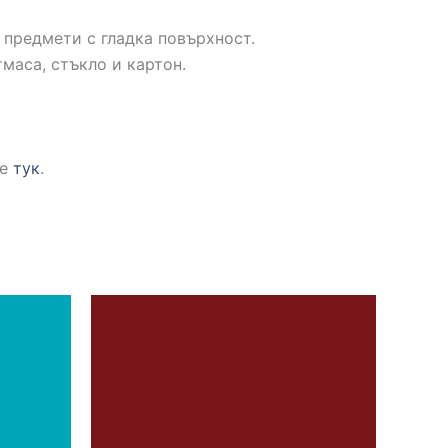
 предмети с гладка повърхност.
маса, стъкло и картон.
те
тук
.