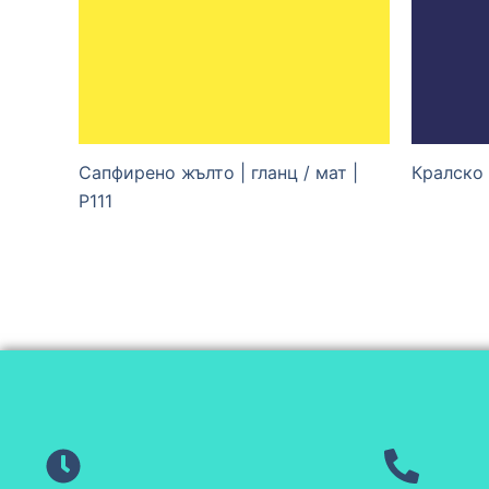
Сапфирено жълто | гланц / мат |
Кралско 
P111