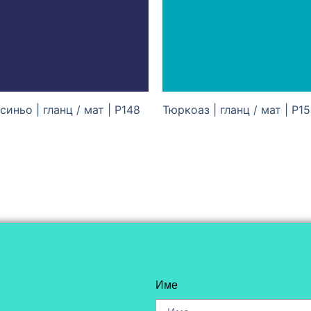
синьо | гланц / мат | P148
Тюркоаз | гланц / мат | P1
Име