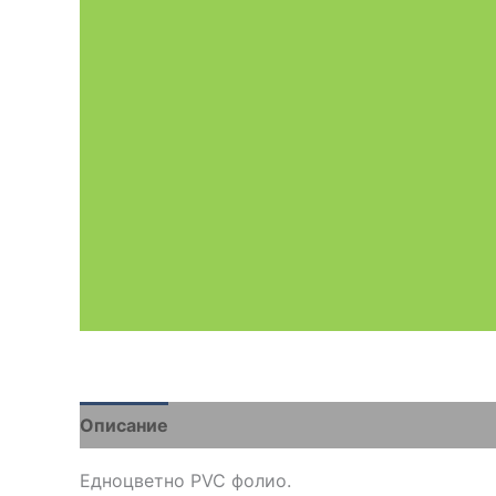
Описание
Brand
Отзиви (0)
Едноцветно PVC фолио.