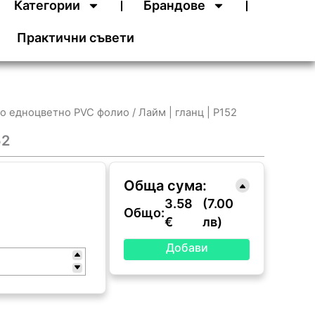
Категории
Брандове
Практични съвети
о едноцветно PVC фолио
/ Лайм | гланц | P152
52
Обща сума:
3.58
(7.00
Общо:
€
лв)