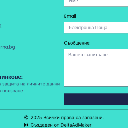
Email
1
2
Съобщение:
arna.bg
линкове:
а защита на личните данни
а ползване
2025 Всички права са запазени.
Създаден от DeltaAdMaker