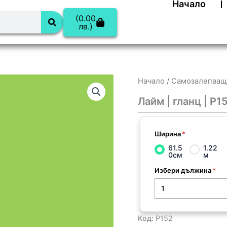
Начало
(0.00
Cart
лв.)
Начало
/
Самозалепващ
Лайм | гланц | P1
Ширина
*
61.5
1.22
0см
м
Избери дължина
*
Код:
P152