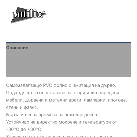
Описание
Brand
Отзиви (0)
Самозалепващо PVC фолио с имитация на дърво.
Подходящо за освежаване на стари или повредени
мебели, дървени и метални врати, ламперии, плотове,
стени и фаянс.
Бърза и лесна промяна на нежелан десен.
Устойчиво на директно мокрене и температури от
-30°C до +80°C.
Залепва се върху гладки, сухи и чисти от прах и