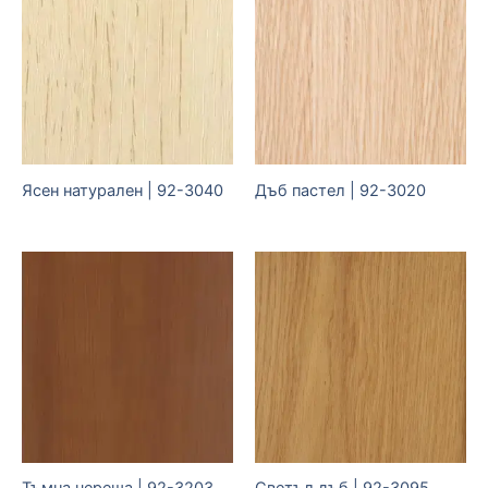
Ясен натурален | 92-3040
Дъб пастел | 92-3020