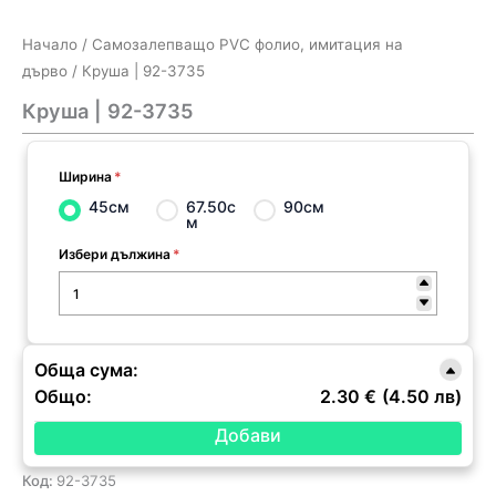
Начало
/
Самозалепващо PVC фолио, имитация на
дърво
/ Круша | 92-3735
Круша | 92-3735
Ширина
*
45см
67.50с
90см
м
Избери дължина
*
Обща сума:
Общо:
2.30 €
(4.50 лв)
Код:
92-3735