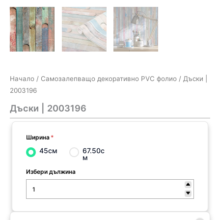
Начало
/
Самозалепващо декоративно PVC фолио
/ Дъски |
2003196
Дъски | 2003196
Ширина
*
45см
67.50с
м
Избери дължина