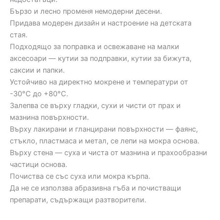
Бързо и лесно променя немодерни десени.
Придава модерен дизайн и настроение на детската
стая.
Подходящо за поправка и освежаване на малки
аксесоари — кутии за подправки, кутии за бижута,
саксии и папки.
Устойчиво на директно мокрене и температури от
-30°C до +80°C.
Залепва се върху гладки, сухи и чисти от прах и
мазнина повърхности.
Върху лакирани и гланцирани повърхности — фаянс,
стъкло, пластмаса и метал, се лепи на мокра основа.
Върху стена — суха и чиста от мазнина и прахообразни
частици основа.
Почиства се със суха или мокра кърпа.
Да не се използва абразивна гъба и почистващи
препарати, съдържащи разтворители.