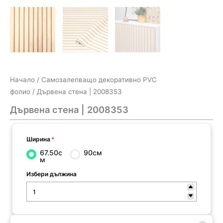
Начало
/
Самозалепващо декоративно PVC
фолио
/ Дървена стена | 2008353
Дървена стена | 2008353
Ширина
*
67.50с
90см
м
Избери дължина