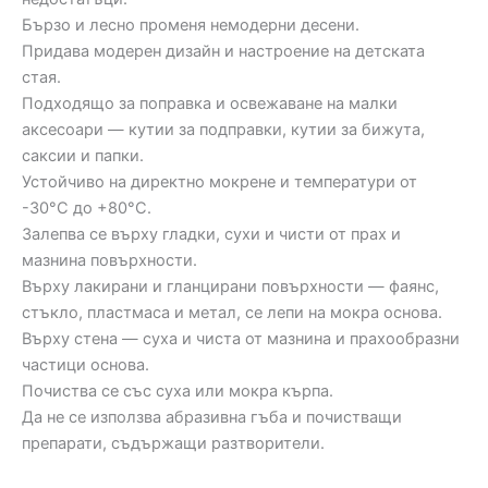
Бързо и лесно променя немодерни десени.
Придава модерен дизайн и настроение на детската
стая.
Подходящо за поправка и освежаване на малки
аксесоари — кутии за подправки, кутии за бижута,
саксии и папки.
Устойчиво на директно мокрене и температури от
-30°C до +80°C.
Залепва се върху гладки, сухи и чисти от прах и
мазнина повърхности.
Върху лакирани и гланцирани повърхности — фаянс,
стъкло, пластмаса и метал, се лепи на мокра основа.
Върху стена — суха и чиста от мазнина и прахообразни
частици основа.
Почиства се със суха или мокра кърпа.
Да не се използва абразивна гъба и почистващи
препарати, съдържащи разтворители.