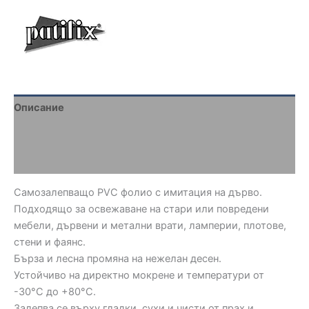
Описание
Brand
Отзиви (0)
Самозалепващо PVC фолио с имитация на дърво.
Подходящо за освежаване на стари или повредени
мебели, дървени и метални врати, ламперии, плотове,
стени и фаянс.
Бърза и лесна промяна на нежелан десен.
Устойчиво на директно мокрене и температури от
-30°C до +80°C.
Залепва се върху гладки, сухи и чисти от прах и