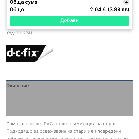
Обща сума:
Общо:
2.04 €
(3.99 лв)
Код:
2002741
Описание
Brand
Отзиви (0)
Самозалепващо PVC фолио с имитация на дърво.
Подходящо за освежаване на стари или повредени
мебели, дървени и метални врати, ламперии, плотове,