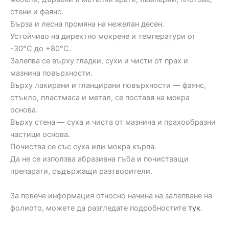
стени и фаянс.
Бърза и лесна промяна на нежелан десен.
Устойчиво на директно мокрене и температури от
-30°C до +80°C.
Залепва се върху гладки, сухи и чисти от прах и
мазнина повърхности.
Върху лакирани и гланцирани повърхности — фаянс,
стъкло, пластмаса и метал, се поставя на мокра
основа.
Върху стена — суха и чиста от мазнина и прахообразни
частици основа.
Почиства се със суха или мокра кърпа.
Да не се използва абразивна гъба и почистващи
препарати, съдържащи разтворители.
За повече информация относно начина на залепване на
фолиото, можете да разгледате подробностите
тук
.