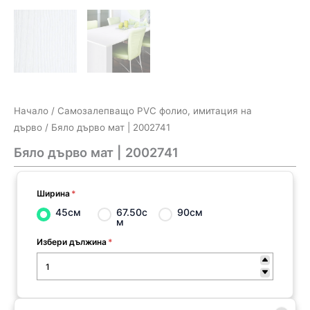
Начало
/
Самозалепващо PVC фолио, имитация на
дърво
/ Бяло дърво мат | 2002741
Бяло дърво мат | 2002741
Ширина
*
45см
67.50с
90см
м
Избери дължина
*