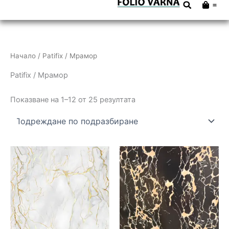
Cart
Skip
to
content
Начало
/ Patifix / Мрамор
Patifix / Мрамор
Показване на 1–12 от 25 резултата