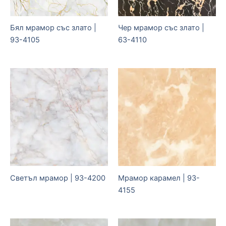
Бял мрамор със злато |
Чер мрамор със злато |
93-4105
63-4110
Светъл мрамор | 93-4200
Мрамор карамел | 93-
4155