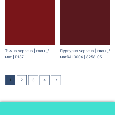
Тъмно червено | гланц /
Пурпурно червено | гланц /
мат | P137
матRAL3004 | 8258-05
1
2
3
4
→