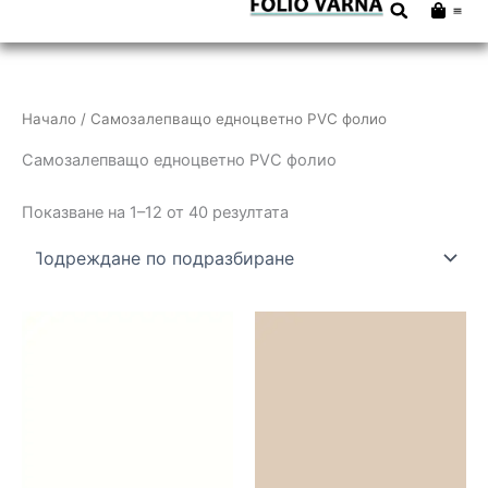
Cart
Skip
to
content
Начало
/ Самозалепващо едноцветно PVC фолио
Самозалепващо едноцветно PVC фолио
Показване на 1–12 от 40 резултата