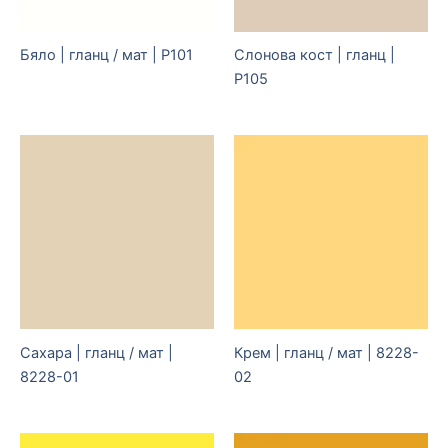
Бяло | гланц / мат | P101
Слонова кост | гланц |
P105
Сахара | гланц / мат |
Крем | гланц / мат | 8228-
8228-01
02