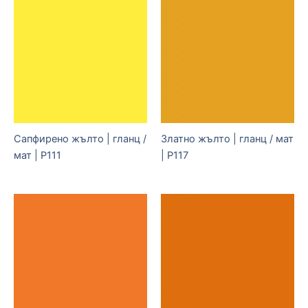
Сапфирено жълто | гланц /
Златно жълто | гланц / мат
мат | P111
| P117