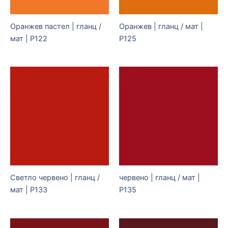
Оранжев пастел | гланц /
Оранжев | гланц / мат |
мат | P122
P125
Светло червено | гланц /
червено | гланц / мат |
мат | P133
P135